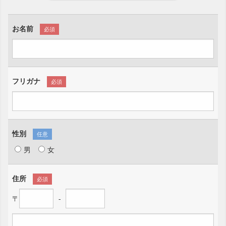
お名前
必須
フリガナ
必須
性別
任意
男
女
住所
必須
〒
-